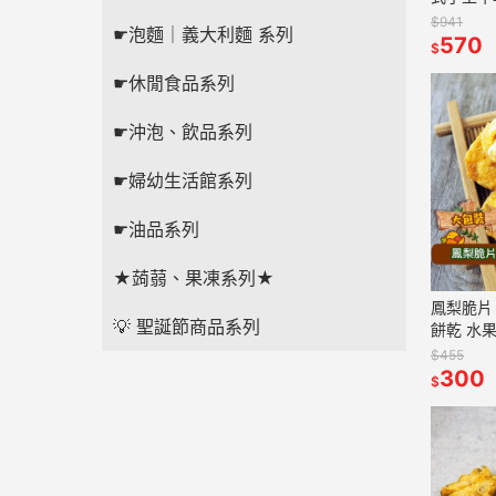
特產 伴
$941
☛泡麵｜義大利麵 系列
570
$
☛休閒食品系列
☛沖泡、飲品系列
☛婦幼生活館系列
☛油品系列
★蒟蒻、果凍系列★
鳳梨脆片 180g 
💡 聖誕節商品系列
餅乾 水果片 水果條 
脫水水果
$455
300
$