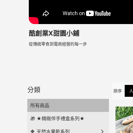
酷創業X甜園小鋪
從傳統零食到電商經營的每一步
分類
排序
所有商品
🎁 ★精緻伴手禮盒系列★
🔶 天然水果乾系列