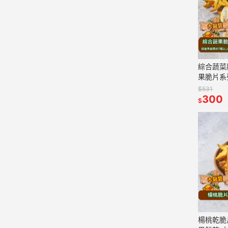
綜合蔬菜脆片系列
果脆片系
$531
300
$
楊桃乾脆片