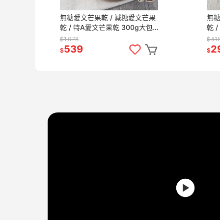
無糖愛文芒果乾 / 減糖愛文芒果
無糖
乾 / 特A愛文芒果乾 300g大包
乾 
裝 新鮮果乾 愛文芒果 水果乾 果
隨身
$1,078
$41
乾 無糖 【甜園】
乾 
539
2
$
$