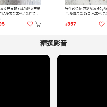
愛文芒果乾 / 減糖愛文芒果
野生藍莓粒 無糖藍莓 60g
/ 特A愛文芒果乾 / 金煌芒果
包 藍莓果乾 藍莓 水果乾 果
包 新鮮果乾 愛文芒果 芒果
無糖果乾 豐富的花青素【甜
8
【甜園】
95
357
$
精選影音