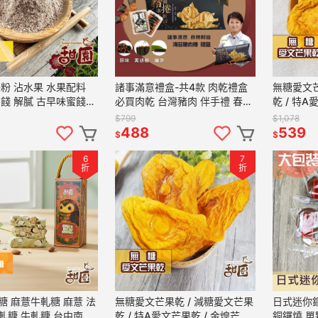
子粉 沾水果 水果配料
諸事滿意禮盒-共4款 肉乾禮盒
無糖愛文芒
蜜餞 解膩 古早味蜜餞
必買肉乾 台灣豬肉 伴手禮 春節
乾 / 特A
食 蜜餞推薦 懷舊滋味
送禮 超人氣脆肉乾 年節禮盒
裝 新鮮果
$799
$1,078
【甜園】
果乾 無糖
488
539
$
$
6
7
折
折
糖 麻薏牛軋糖 麻薏 法
無糖愛文芒果乾 / 減糖愛文芒果
日式迷你銅鑼燒 1.
軋糖 牛軋糖 台中南屯
乾 / 特A愛文芒果乾 / 金煌芒果
銅鑼燒 單