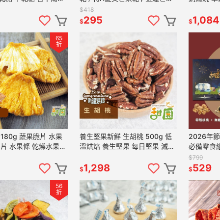
手禮 年節禮盒【甜園】
隨身包 新鮮果乾 愛文芒果 芒果
食品【甜
$418
乾 【甜園】
295
1,084
$
$
65
折
蔬果脆片 水果
養生堅果新鮮 生胡桃 500g 低
2026年
乾燥水果
溫烘焙 養生堅果 每日堅果 減醣
必備零食
 素食【甜園】
綠拿鐵 精力湯 堅果 胡桃 原果
乾、堅果
$799
【甜園】
1,298
529
$
$
56
折