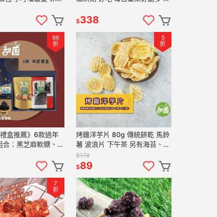
園】
果 【甜園】
338
$
66
5
折
折
節禮盒推薦》6款過年
烤雞洋芋片 80g 傳統餅乾 馬鈴
組合：黑芝麻軟糖、肉
薯 波浪片 下午茶 另有海苔、沙
、果乾一次滿足｜甜園
茶口味可選購【甜園】
$178
89
$
7
折