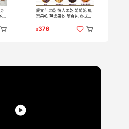
隨身
愛文芒果乾 情人果乾 葡萄乾 鳳
海
乾
梨果乾 芭樂果乾 隨身包 各式果
鮮
園】
乾系列 水果乾 果乾 無糖果乾
禮
$7
【甜園】
【
376
3
$
$