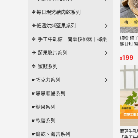
🔶每日現烤豬肉乾系列
🔶低溫烘烤堅果系列
梅粉 梅
🔷 手工牛軋糖｜南棗核桃糕｜椰棗
酸甘甜 
辦公室零
🔷 蔬果脆片系列
【甜園】
199
$
🔷 蜜餞系列
☛巧克力系列
☛恩恩順暢系列
☛糖果系列
☛軟糖系列
麻芛牛軋
☛餅乾、海苔系列
式手工牛