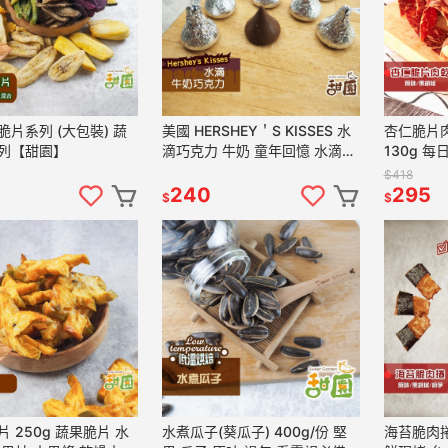
 (大包裝) 蔬
美國 HERSHEY＇S KISSES 水
杏仁脆片肉
列【甜園】
滴巧克力 牛奶 童年回憶 水滴造
130g 每
型 交換禮物 婚禮小物 情人節巧
豬 手工現
$418
克力【甜園】
240
295
$
$
 250g 蔬果脆片 水
水煮瓜子(葵瓜子) 400g/份 堅
海苔脆肉捲