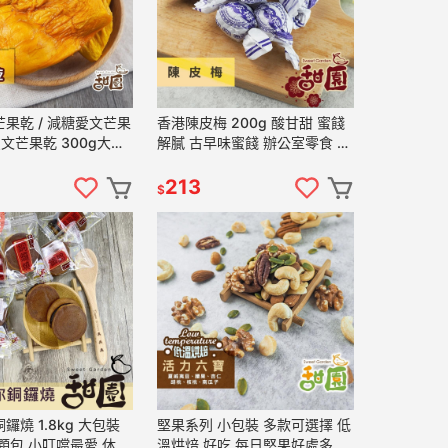
果乾 / 減糖愛文芒果
香港陳皮梅 200g 酸甘甜 蜜餞
愛文芒果乾 300g大包
解膩 古早味蜜餞 辦公室零食 蜜
乾 愛文芒果 水果乾
餞推薦 懷舊滋味【甜園】
 【甜園】
213
$
8kg 大包裝
堅果系列 小包裝 多款可選擇 低
顆包 小叮噹最愛 休閒
溫烘焙 好吃 每日堅果好處多 堅