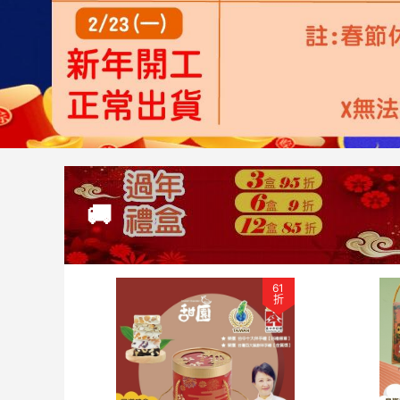
🚚
61
折