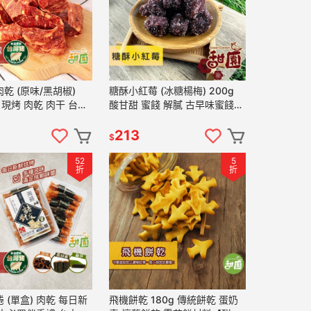
乾 (原味/黑胡椒)
糖酥小紅莓 (冰糖楊梅) 200g
日現烤 肉乾 肉干 台灣
酸甘甜 蜜餞 解膩 古早味蜜餞
烤 脆口【甜園】
辦公室零食 蜜餞推薦 懷舊滋味
【甜園】
213
$
52
5
折
折
 (單盒) 肉乾 每日新
飛機餅乾 180g 傳統餅乾 蛋奶