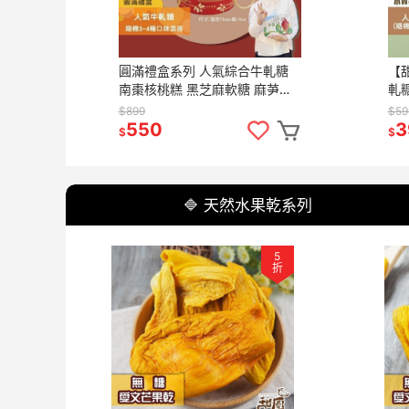
圓滿禮盒系列 人氣綜合牛軋糖
【
南棗核桃糕 黑芝麻軟糖 麻芛牛
軋
軋糖過年必備 過年禮盒 春節禮
黑
$899
$59
盒 送禮專用 伴手禮【甜園】
折
550
3
$
$
🔷 天然水果乾系列
5
折