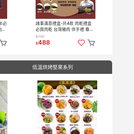
年必
諸事滿意禮盒-共4款 肉乾禮盒
肉
必買肉乾 台灣豬肉 伴手禮 春節
甜園
送禮 超人氣脆肉乾 年節禮盒
$799
【甜園】
488
$
低溫烘烤堅果系列