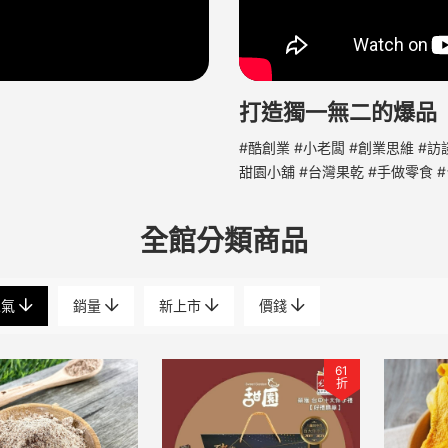
打造獨一無二的爆品
#酷創業 #小老闆 #創業思維 #訪談
甜園小舖 #台灣果乾 #手做零食 #
全館分類商品
人氣
銷量
新上市
價錢
61
折