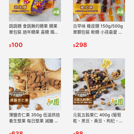
跳跳糖 會跳舞的糖果 糖果
古早味 橡皮糖 150g/500g
單包裝 過年糖果 喜糖 婚禮
單顆包裝 軟糖 小孩最愛 造
小物 派對糖果 聖誕節糖果
型軟糖 軟糖 兒童禮物 【甜
【甜園】
100
園】
298
$
$
薄鹽杏仁果 350g 低溫烘焙
元氣五穀果仁 400g (葡萄
養生堅果 每日堅果 減醣 綠
乾、黑豆、黃豆、枸杞、南
拿鐵 精力湯 堅果【甜園】
瓜子) 養生堅果 低溫烘焙 減
638
醣 精力湯 【甜園】
88