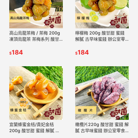
高山烏龍茶梅 / 茶梅 200g
檸檬梅 200g 酸甘甜 蜜餞
凍頂烏龍茶 茶梅系列 酸甘
解膩 古早味蜜餞 辦公室零
甜 蜜餞 解膩 古早味蜜餞 辦
食 蜜餞推薦 懷舊滋味【甜
公室零食 蜜餞推薦【甜園】
184
園】
184
$
$
宜蘭蜂蜜金桔/貴妃金桔
橄欖片220g 酸甘甜 蜜餞 解
200g 酸甘甜 蜜餞 解膩 古
膩 古早味蜜餞 辦公室零食
早味蜜餞 辦公室零食 蜜餞
蜜餞推薦 懷舊滋味【甜園】