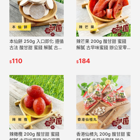
本仙餅 250g 入口即化 遵循
辣芒果 200g 酸甘甜 蜜餞
古法 酸甘甜 蜜餞 解膩 古早
解膩 古早味蜜餞 辦公室零
味蜜餞 辦公室零食 蜜餞推
食 蜜餞推薦 懷舊滋味【甜
薦 懷舊滋味【甜園】
110
園】
184
$
$
辣橄欖 200g 酸甘甜 蜜餞
香港仙楂丸 200g 酸甘甜 蜜