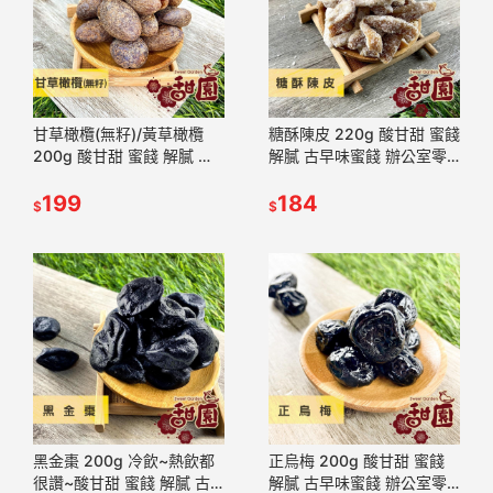
甘草橄欖(無籽)/黃草橄欖
糖酥陳皮 220g 酸甘甜 蜜餞
200g 酸甘甜 蜜餞 解膩 古
解膩 古早味蜜餞 辦公室零
早味蜜餞 辦公室零食 蜜餞
食 蜜餞推薦 懷舊滋味【甜
推薦 懷舊滋味【甜園】
199
園】
184
$
$
黑金棗 200g 冷飲~熱飲都
正烏梅 200g 酸甘甜 蜜餞
很讚~酸甘甜 蜜餞 解膩 古
解膩 古早味蜜餞 辦公室零