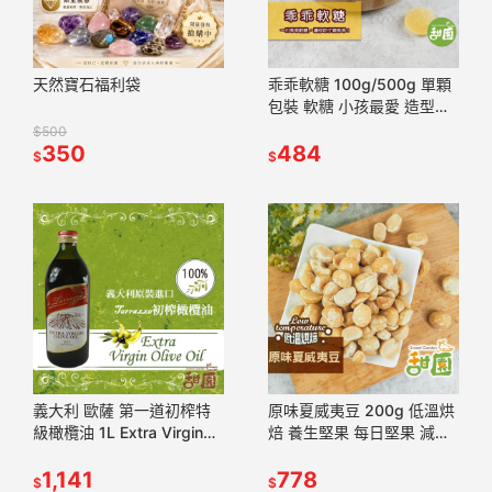
天然寶石福利袋
乖乖軟糖 100g/500g 單顆
包裝 軟糖 小孩最愛 造型軟
糖 軟糖 兒童禮物 【甜園】
$500
350
484
$
$
義大利 歐薩 第一道初榨特
原味夏威夷豆 200g 低溫烘
級橄欖油 1L Extra Virgin
焙 養生堅果 每日堅果 減醣
olive oil 【甜園】
綠拿鐵 精力湯 堅果 夏威夷
1,141
豆 烘焙配料【甜園】
778
$
$