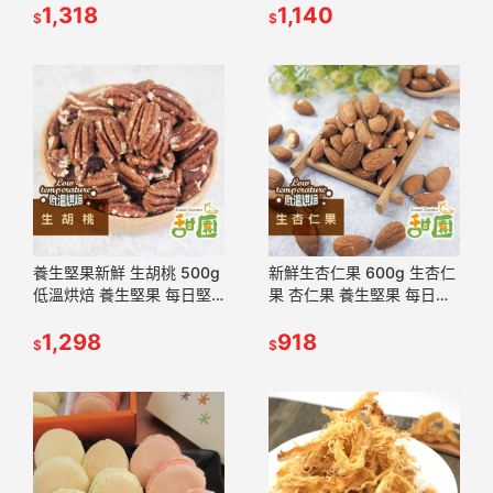
【甜園】
1,318
拿鐵 精力湯 堅果【甜園】
1,140
$
$
養生堅果新鮮 生胡桃 500g
新鮮生杏仁果 600g 生杏仁
低溫烘焙 養生堅果 每日堅
果 杏仁果 養生堅果 每日堅
果 減醣 綠拿鐵 精力湯 堅果
果 減醣 綠拿鐵 精力湯 烘焙
胡桃 原果 【甜園】
1,298
原果 【甜園】
918
$
$