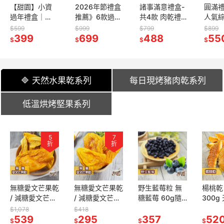
【甜園】小資
2026年節禮盒
諸事滿意禮盒-
圓滿
過年禮盒｜綜
推薦》6款過年
共4款 肉乾禮
人氣
合牛軋糖、南
必備零食組
盒 必買肉乾 台
糖 南
$599
$999
$799
$899
棗核桃糕、麻
399
合：黑芝麻軟
699
灣豬肉 伴手禮
488
黑芝麻
55
$
$
$
$
芛軟糖、黑芝
糖、肉乾、堅
春節送禮 超人
芛牛
麻軟糖，早鳥
果、果乾一次
氣脆肉乾 年節
必備 
優惠3盒起享折
滿足｜甜園
禮盒【甜園】
春節禮
扣！
專用 
🔷 天然水果乾系列
每日現烤豬肉乾系列
【甜
低溫烘烤堅果系列
52
5
7
7
49
49
折
折
折
折
折
折
肉捲 (單
無糖愛文芒果乾
杏仁脆片肉乾
無糖愛文芒果乾
傳統豬肉紙 (黑
野生藍莓粒 無
1公分厚燒豬肉
楊桃乾
QMI
乾 每日新
/ 減糖愛文芒果
(原味/黑胡椒)
/ 減糖愛文芒果
胡椒/原味) 有嚼
糖藍莓 60g隨
乾系列 肉乾 (蜜
300g 天然楊桃
茶點+
 台中必
乾 / 特A愛文芒
130g 每日現烤
乾 / 特A愛文芒
勁 每日現烤 肉
身包 藍莓果乾
汁/黑胡椒) 每日
台灣楊
$1,078
$418
$418
$418
$418
$480
禮 台中
9
果乾 300g大包
539
肉乾 肉干 台灣
295
果乾 / 金煌芒果
295
乾【甜園】
208
藍莓 水果乾 果
357
現烤 肉乾 肉干
208
乾 楊
52
39
$
$
$
$
$
$
$
$