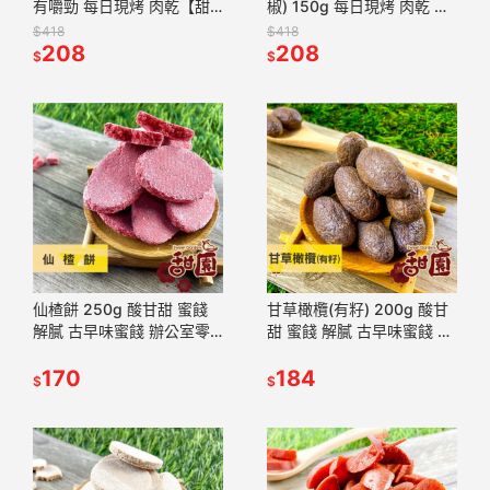
有嚼勁 每日現烤 肉乾【甜
椒) 150g 每日現烤 肉乾 肉
園】
干 手工現烤 台灣豬【甜
$418
$418
208
園】
208
$
$
仙楂餅 250g 酸甘甜 蜜餞
甘草橄欖(有籽) 200g 酸甘
解膩 古早味蜜餞 辦公室零
甜 蜜餞 解膩 古早味蜜餞 辦
食 蜜餞推薦 懷舊滋味【甜
公室零食 蜜餞推薦 懷舊滋
園】
170
味【甜園】
184
$
$