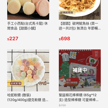
手工小西點(台式馬卡龍) 休
【甜園】碳烤魷魚絲 (買一
閒食品【甜園小舖】
送一共2包) 無漂白 年節暢
銷零食 放假必吃 客廳零嘴
227
看電影點心 越吃越涮嘴 休
698
$
$
閒食品
95
折
補貨中
哈妮軟糖 (散裝)
聖誕棉花棒棒糖 (65g*12
(120g/400g)捷克軟糖 造型
支) 造型棒棒糖 可愛棒棒糖
軟糖 酸糖粉軟糖 酸粉軟糖
聖誕節禮物 交換禮物 棉花
$799