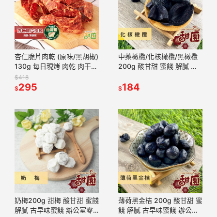
杏仁脆片肉乾 (原味/黑胡椒)
中藥橄欖/化核橄欖/黑橄欖
130g 每日現烤 肉乾 肉干
200g 酸甘甜 蜜餞 解膩 古
台灣豬 手工現烤 脆口【甜
早味蜜餞 辦公室零食 蜜餞
$418
園】
295
推薦 懷舊滋味【甜園】
184
$
$
奶梅200g 甜梅 酸甘甜 蜜餞
薄荷黑金桔 200g 酸甘甜 蜜
解膩 古早味蜜餞 辦公室零
餞 解膩 古早味蜜餞 辦公室