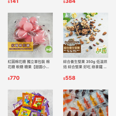
QQ軟糖 水果軟糖 【甜園】
141
【甜園】
384
$
$
紅圓棉花糖 獨立單包裝 棉
綜合養生堅果 350g 低溫烘
花糖 軟糖 糖果【甜園小
焙 綜合堅果 好吃 綠拿鐵 精
舖】
力湯 堅果【甜園】
770
558
$
$