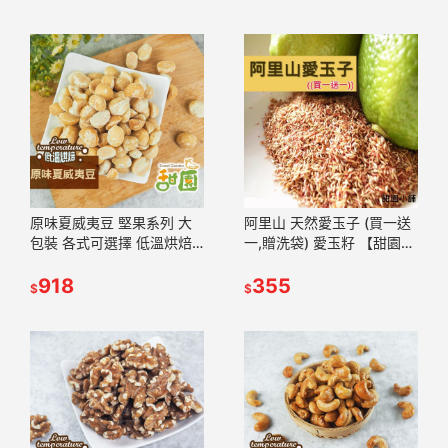
原味夏威夷豆 堅果系列 大
阿里山 天然愛玉子 (買一送
包裝 各式可選擇 低溫烘焙
一,贈洗袋) 愛玉籽 【甜園小
好吃 每日堅果好處多 堅果
舖】
【甜園】
918
355
$
$