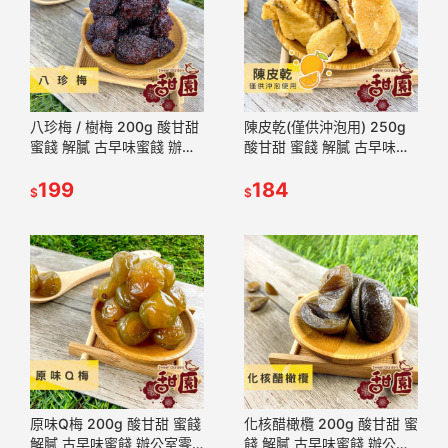
八珍梅 / 樹梅 200g 酸甘甜
陳皮乾(僅供沖泡用) 250g
蜜餞 解膩 古早味蜜餞 辦公
酸甘甜 蜜餞 解膩 古早味蜜
室零食 蜜餞推薦 懷舊滋味
餞 辦公室零食 蜜餞推薦 懷
【甜園】
199
舊滋味【甜園】
184
$
$
原味Q梅 200g 酸甘甜 蜜餞
化核醋橄欖 200g 酸甘甜 蜜
解膩 古早味蜜餞 辦公室零
餞 解膩 古早味蜜餞 辦公室