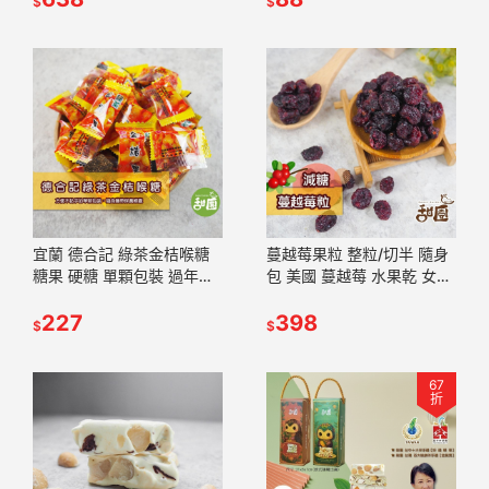
$
$
宜蘭 德合記 綠茶金桔喉糖
蔓越莓果粒 整粒/切半 隨身
糖果 硬糖 單顆包裝 過年糖
包 美國 蔓越莓 水果乾 女孩
果 喜糖 婚禮小物 派對糖果
必吃 果乾 減糖果乾【甜
【甜園】
227
園】
398
$
$
67
折