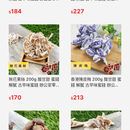
食 蜜餞推薦 懷舊滋味【甜
零食 蜜餞推薦 懷舊滋味
園】
184
【甜園】
227
$
$
無花果絲 200g 酸甘甜 蜜餞
香港陳皮梅 200g 酸甘甜 蜜
解膩 古早味蜜餞 辦公室零
餞 解膩 古早味蜜餞 辦公室
食 蜜餞推薦 懷舊滋味【甜
零食 蜜餞推薦 懷舊滋味
園】
170
【甜園】
213
$
$