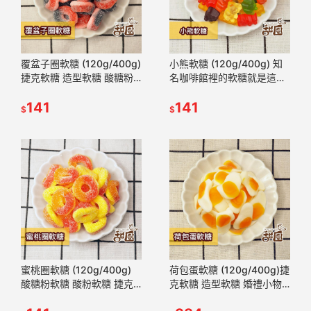
覆盆子圈軟糖 (120g/400g)
小熊軟糖 (120g/400g) 知
捷克軟糖 造型軟糖 酸糖粉
名咖啡館裡的軟糖就是這款
軟糖 酸粉軟糖 QQ軟糖 生日
喔~ 捷克軟糖 造型軟糖 婚
派對 禮物 水果味【甜園】
141
禮小物 派對 軟糖 【甜園】
141
$
$
蜜桃圈軟糖 (120g/400g)
荷包蛋軟糖 (120g/400g)捷
酸糖粉軟糖 酸粉軟糖 捷克
克軟糖 造型軟糖 婚禮小物
軟糖 造型軟糖 派對 生日
派對 禮物 軟糖 水果軟糖