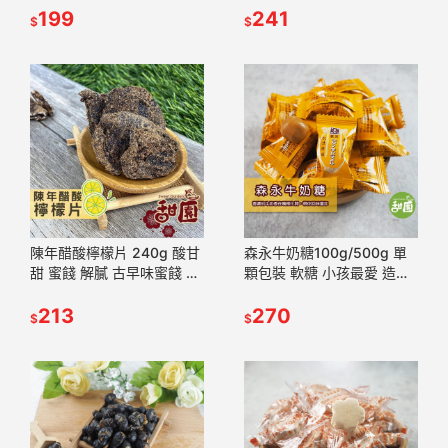
推薦 懷舊滋味【甜園】
199
241
$
$
陳年醋酸檸檬片 240g 酸甘
森永牛奶糖100g/500g 單
甜 蜜餞 解膩 古早味蜜餞 辦
顆包裝 軟糖 小孩最愛 造型
公室零食 蜜餞推薦 懷舊滋
軟糖 軟糖 兒童禮物 【甜
味【甜園】
213
園】
270
$
$