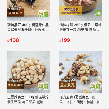
碳烤黑豆 400g 精選青仁黑
仙楂梅餅 250g 糖果 古早味
豆以天然調味料烘炒製成 養
飯後來一顆 糖果 蜜餞 酸甘
生堅果 每日堅果 減醣 綠拿
甜 中藥房糖果 古早味糖果
鐵 精力湯 【甜園】
438
【甜園小舖】
199
$
$
生夏威夷豆 500g 低溫烘焙
活力五寶 (夏威夷豆、腰
養生堅果 每日堅果 減醣 綠
果、杏仁、胡桃、核桃) 中
拿鐵 精力湯 堅果 烘焙原果
包裝 低溫烘焙 綜合堅果 綠