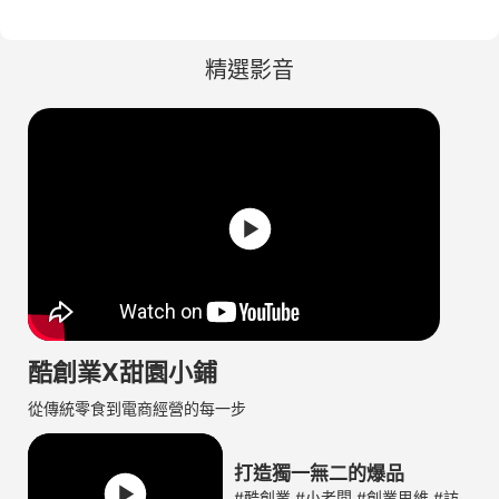
章店家
裝 新鮮果乾 愛
豬 手工現烤 脆
隨身包 新鮮果
乾 無糖果乾 豐
手工現烤 台灣
無糖果
 肉紙 肉
文芒果 水果乾
口【甜園】
乾 愛文芒果 芒
富的花青素【甜
豬 【甜園】
園】
園】
果乾 無糖 【甜
果乾 【甜園】
園】
精選影音
園】
酷創業X甜園小鋪
從傳統零食到電商經營的每一步
打造獨一無二的爆品
#酷創業 #小老闆 #創業思維 #訪