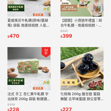
夏威夷豆牛軋糖(原味/蔓越
【甜園】小資過年禮盒｜綜
莓) 袋裝 南棗核桃糕 人氣牛
合牛軋糖、南棗核桃糕、麻
軋糖 愛文芒果牛軋糖 麻芛
芛軟糖、黑芝麻軟糖，早鳥
$599
牛軋糖 法式手工【甜園】
470
優惠3盒起享折扣！
399
$
$
64
折
法式 手工 杏仁果牛軋糖 宇
化核梅 200g 酸甘甜 蜜餞
治抹茶 200g 袋裝 軟硬適中
解膩 古早味蜜餞 辦公室零
不黏牙 單顆包裝 海藻糖製
食 蜜餞推薦 懷舊滋味【甜
$356
成 【甜園】
228
園】
227
$
$