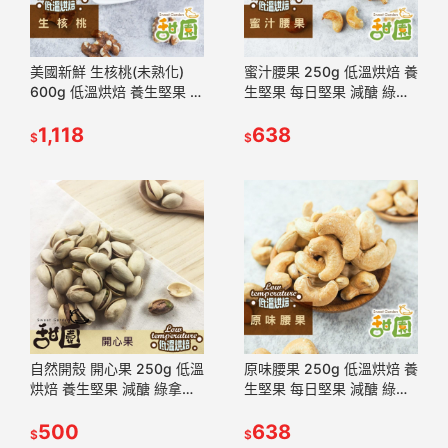
美國新鮮 生核桃(未熟化)
蜜汁腰果 250g 低溫烘焙 養
600g 低溫烘焙 養生堅果 每
生堅果 每日堅果 減醣 綠拿
日堅果 減醣 綠拿鐵 精力湯
鐵 精力湯 每日一堅果 正確
堅果【甜園】
1,118
攝取好處多 堅果【甜園】
638
$
$
自然開殼 開心果 250g 低溫
原味腰果 250g 低溫烘焙 養
烘焙 養生堅果 減醣 綠拿鐵
生堅果 每日堅果 減醣 綠拿
精力湯 堅果【甜園】
鐵 精力湯 每日一堅果 正確
500
攝取好處多【甜園】
638
$
$