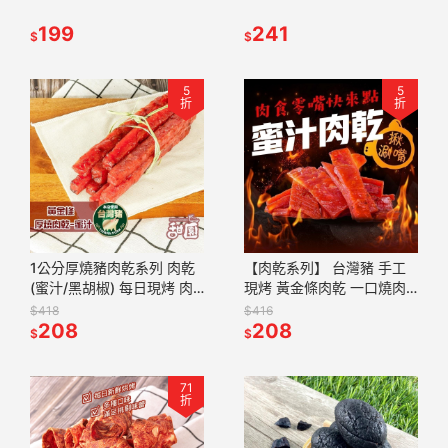
早味蜜餞 辦公室零食 蜜餞
食 蜜餞推薦 懷舊滋味【甜
推薦 懷舊滋味【甜園】
199
園】
241
$
$
5
5
折
折
1公分厚燒豬肉乾系列 肉乾
【肉乾系列】 台灣豬 手工
(蜜汁/黑胡椒) 每日現烤 肉
現烤 黃金條肉乾 一口燒肉
乾 肉干 手工現烤 台灣豬
乾 杏仁薄片 杏仁脆片 蜜汁
$418
$416
【甜園】
208
肉乾【甜園】
208
$
$
71
折