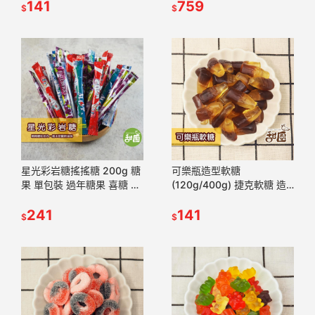
QQ軟糖 生日派對 禮物 水果
141
棒棒糖 甜園小舖
759
$
$
味【甜園
星光彩岩糖搖搖糖 200g 糖
可樂瓶造型軟糖
果 單包裝 過年糖果 喜糖 婚
(120g/400g) 捷克軟糖 造
禮小物 派對糖果【甜園】
型軟糖 婚禮小物 派對 生日
241
禮物 軟糖 水果軟糖 【甜
141
$
$
園】