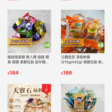
酸甜搗蛋糖 整人糖 極酸 糖
立體造型 漢堡軟糖
果 硬糖 單顆包裝 過年糖果
(215g/432g) 單顆包裝 軟
喜糖 婚禮小物 派對糖果
糖 小孩最愛 造型軟糖 軟糖
【甜園】
184
兒童禮物 【甜園】
198
$
$
7
折