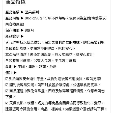
商品特色
產品名稱 ► 堅果系列
產品規格 ► 80g-250g ±5%(不同規格，依選項為主(實際數量以
內容物為主)
保存期限 ► 8個月
產品說明 ►
★我們堅持以低溫烘焙，保留果實的原始的甜味，讓您品嚐到堅
果最原始風味，更讓您吃的健康、吃的安心。
本產品非油炸！未添加防腐劑、無反式脂肪，請安心食用
各類堅果可選擇，另有大包裝、中包裝可選購
產地 ► 美國、澳洲、越南、台灣
備註 ►
☑️食品類因安全衛生考量，故拆封過後皆不退換貨，敬請見諒!
☑️ 開封後容易受潮，請密封放置於陰涼處，並儘早食用完畢。
☑️ 商品運送中難免會碰撞、凹痕及破碎等輕微情況，介意者請勿
下標。
☑️ 天氣炎熱，軟糖、巧克力等商品會因氣溫而導致融化、變形，
建議您可冷藏後食用，商品一樣美味，如果還是介意者請勿下標。