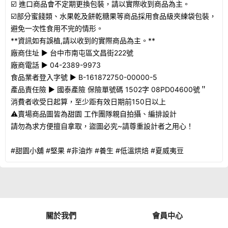
☑️ 進口商品會不定期更換包裝，請以實際收到商品為主。
☑️部分蜜餞類、水果乾及餅乾糖果等商品採用食品級夾練袋包裝，
避免一次性食用不完的情形。
**資訊如有誤植,請以收到的實際商品為主。**
廠商住址 ► 台中市南屯區文昌街222號
廠商電話 ► 04-2389-9973
食品業者登入字號 ► B-161872750-00000-5
產品責任險 ► 國泰產險 保險單號碼 1502字 08PD04600號＂
消費者收受日起算，至少距有效日期前150日以上
⚠賣場商品圖皆為甜園 工作團隊親自拍攝、編排設計
請勿為求方便擅自拿取，盜圖必究~請尊重設計者之用心！
#甜園小舖 #堅果 #非油炸 #養生 #低溫烘焙 #夏威夷豆
關於我們
會員中心