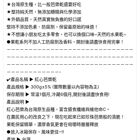
★台灣原生種，比一般芭樂乾還要好吃
★堅持純天然，無添加糖精與化學添加
★外銷品質，天然真實無負擔的好口感
堅持不添加色素、防腐劑，保留最原始的味道！
★不想讓小朋友吃太多零食，也可以換個口味~天然的水果乾~
●果乾系列不加人工防腐劑及香料，開封後請盡快食用完畢！
－－－－－－－－－－－－－－－－－－－－－－－－－－－－－
－－－－－－－－－－－－－－－－－－－－－－－－－－－－－
－－－－－－－－－－－－－－－－－－－－－－－－－－－－－
－－－－－－－－－－－－-
✔️產品名稱 ► 紅心芭樂乾
產品規格 ► 300g±5% (實際數量以內容物為主)
保存期限 ► 常溫1個月,冷藏6個月,開封後請盡快食用!
產品說明 ►
紅心芭樂為台灣原生品種，富含膳食纖維與維他命C。
在農民用心的改良之下，現在吃起來已如珍珠芭樂般的清脆！
果乾保留精華，濃厚香氣更會在咀嚼時層層釋放
●放入冰箱保存，風味更佳~!!
產地 ► 台灣