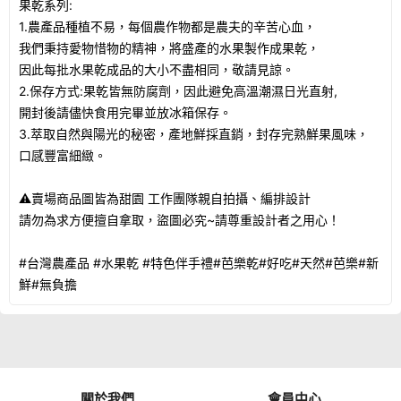
果乾系列:
1.農產品種植不易，每個農作物都是農夫的辛苦心血，
我們秉持愛物惜物的精神，將盛產的水果製作成果乾，
因此每批水果乾成品的大小不盡相同，敬請見諒。
2.保存方式:果乾皆無防腐劑，因此避免高溫潮濕日光直射,
開封後請儘快食用完畢並放冰箱保存。
3.萃取自然與陽光的秘密，產地鮮採直銷，封存完熟鮮果風味，
口感豐富細緻。
⚠賣場商品圖皆為甜園 工作團隊親自拍攝、編排設計
請勿為求方便擅自拿取，盜圖必究~請尊重設計者之用心！
#台灣農產品 #水果乾 #特色伴手禮#芭樂乾#好吃#天然#芭樂#新
鮮#無負擔
關於我們
會員中心