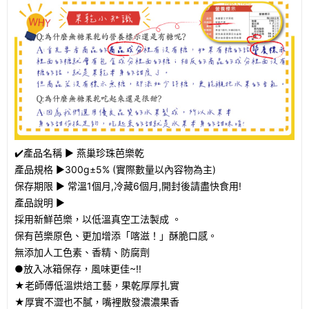
✔️產品名稱 ► 燕巢珍珠芭樂乾
產品規格 ►300g±5% (實際數量以內容物為主)
保存期限 ► 常溫1個月,冷藏6個月,開封後請盡快食用!
產品說明 ►
採用新鮮芭樂，以低溫真空工法製成 。
保有芭樂原色、更加增添「喀滋！」酥脆口感。
無添加人工色素、香精、防腐劑
●放入冰箱保存，風味更佳~!!
★老師傅低溫烘焙工藝，果乾厚厚扎實
★厚實不澀也不膩，嘴裡散發濃濃果香