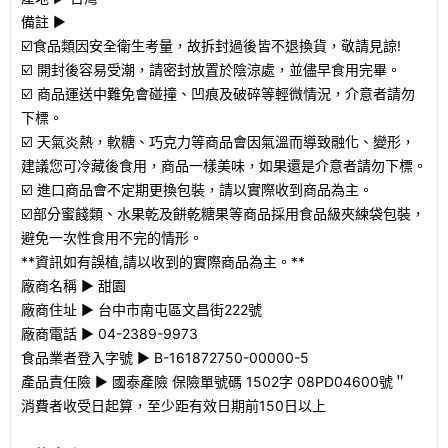
備註 ►
☑️食品類因安全衛生考量，故拆封過後皆不退換貨，敬請見諒!
☑️ 開封後容易受潮，請密封放置於陰涼處，並儘早食用完畢。
☑️ 商品運送中難免會碰撞、凹痕及破碎等輕微情況，介意者請勿
下標。
☑️ 天氣炎熱，軟糖、巧克力等商品會因氣溫而導致融化、變形，
建議您可冷藏後食用，商品一樣美味，如果還是介意者請勿下標。
☑️ 進口商品會不定期更換包裝，請以實際收到商品為主。
☑️部分蜜餞類、水果乾及餅乾糖果等商品採用食品級夾練袋包裝，
避免一次性食用不完的情形。
**資訊如有誤植,請以收到的實際商品為主。**
廠商名稱 ► 甜園
廠商住址 ► 台中市南屯區文昌街222號
廠商電話 ► 04-2389-9973
食品業者登入字號 ► B-161872750-00000-5
產品責任險 ► 國泰產險 保險單號碼 1502字 08PD04600號＂
消費者收受日起算，至少距有效日期前150日以上