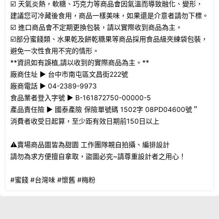
☑️ 天氣炎熱，軟糖、巧克力等商品會因氣溫而導致融化、變形，
建議您可冷藏後食用，商品一樣美味，如果還是介意者請勿下標。
☑️ 進口商品會不定期更換包裝，請以實際收到商品為主。
☑️部分蜜餞類、水果乾及餅乾糖果等商品採用食品級夾練袋包裝，
避免一次性食用不完的情形。
**資訊如有誤植,請以收到的實際商品為主。**
廠商住址 ► 台中市南屯區文昌街222號
廠商電話 ► 04-2389-9973
食品業者登入字號 ► B-161872750-00000-5
產品責任險 ► 國泰產險 保險單號碼 1502字 08PD04600號＂
消費者收受日起算，至少距有效日期前150日以上
⚠賣場商品圖皆為甜園 工作團隊親自拍攝、編排設計
請勿為求方便擅自拿取，盜圖必究~請尊重設計者之用心！
#蜜餞 #台灣味 #懷舊 #梅粉