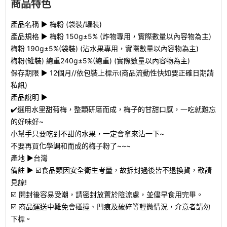
商品特色
產品名稱 ► 梅粉 (袋裝/罐裝)
產品規格 ► 梅粉 150g±5% (炸物專用，實際數量以內容物為主)
梅粉 190g±5%(袋裝) (沾水果專用，實際數量以內容物為主)
梅粉(罐裝) 總重240g±5%(總重) (實際數量以內容物為主)
保存期限 ► 12個月//依包裝上標示(商品流動性快如要正確日期請
私訊)
產品說明 ►
✔️選用水里甜菊梅，整顆研磨而成，梅子的甘甜口感，一吃就難忘
的好味好~
小幫手只要吃到不甜的水果，一定會拿來沾一下~
不要再買化學調和而成的梅子粉了~~~
產地 ►台灣
備註 ► ☑️食品類因安全衛生考量，故拆封過後皆不退換貨，敬請
見諒!
☑️ 開封後容易受潮，請密封放置於陰涼處，並儘早食用完畢。
☑️ 商品運送中難免會碰撞、凹痕及破碎等輕微情況，介意者請勿
下標。